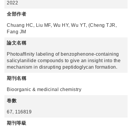
2022
全部作者
Chuang HC, Liu MF, Wu HY, Wu YT, (Cheng TJR,
Fang JM
論文名稱
Photoaffinity labeling of benzophenone-containing
salicylanilide compounds to give an insight into the
mechanism in disrupting peptidoglycan formation.
期刊名稱
Bioorganic & medicinal chemistry
卷數
67, 116819
期刊等級