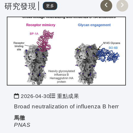
研究發現
更多
2026-04-30
重點成果
 Composition
cation stress.
 Cells as Active Glycoforms for the Efficient Sy
Broad neutralization of influenza B hemaggl
馬徹
PNAS