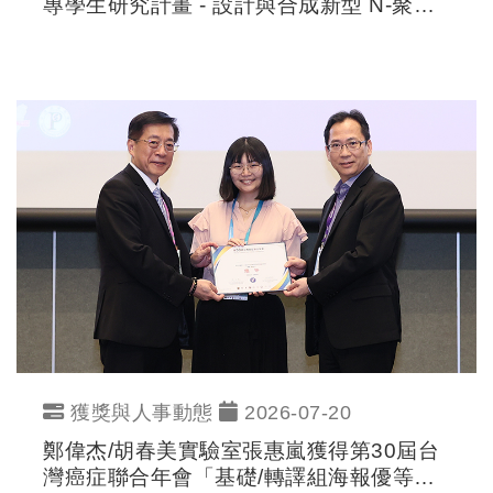
專學生研究計畫 - 設計與合成新型 N-聚醣
調節劑之多羥基吡咯烷骨架類似物
獲獎與人事動態
2026-07-20
鄭偉杰/胡春美實驗室張惠嵐獲得第30屆台
灣癌症聯合年會「基礎/轉譯組海報優等