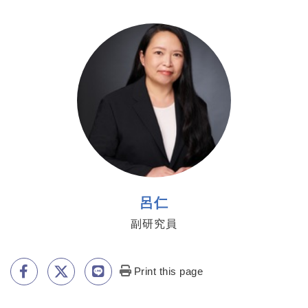
https://www.genomics.sinica.edu.tw/jjlu
呂仁
副研究員
Print this page