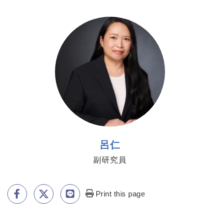
https://www.genomics.sinica.edu.tw/jjlu
呂仁
副研究員
Print this page