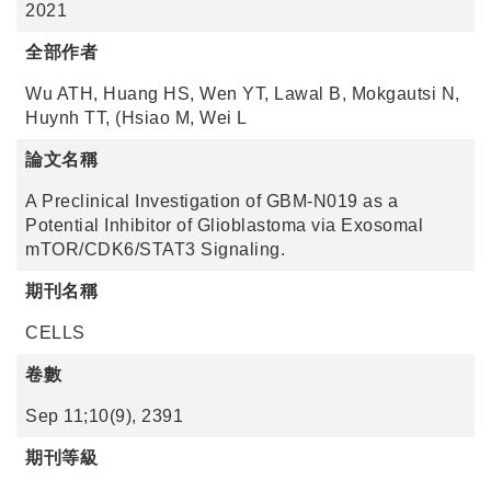
2021
全部作者
Wu ATH, Huang HS, Wen YT, Lawal B, Mokgautsi N,
Huynh TT, (Hsiao M, Wei L
論文名稱
A Preclinical Investigation of GBM-N019 as a
Potential Inhibitor of Glioblastoma via Exosomal
mTOR/CDK6/STAT3 Signaling.
期刊名稱
CELLS
卷數
Sep 11;10(9), 2391
期刊等級