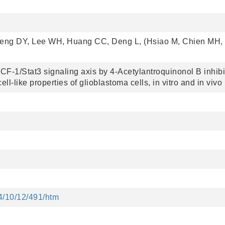
eng DY, Lee WH, Huang CC, Deng L, (Hsiao M, Chien MH,
TCF-1/Stat3 signaling axis by 4-Acetylantroquinonol B inhibi
l-like properties of glioblastoma cells, in vitro and in vivo
4/10/12/491/htm