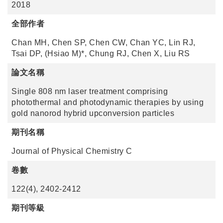
2018
全部作者
Chan MH, Chen SP, Chen CW, Chan YC, Lin RJ,
Tsai DP, (Hsiao M)*, Chung RJ, Chen X, Liu RS
論文名稱
Single 808 nm laser treatment comprising
photothermal and photodynamic therapies by using
gold nanorod hybrid upconversion particles
期刊名稱
Journal of Physical Chemistry C
卷數
122(4), 2402-2412
期刊等級