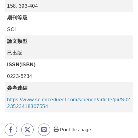
158, 393-404
期刊等級
SCI
論文類型
已出版
ISSN(ISBN)
0223-5234
參考連結
https://www.sciencedirect.com/science/article/pii/S02
23523418307554
Print this page