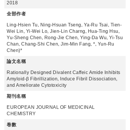
2018
全部作者
Ling-Hsien Tu, Ning-Hsuan Tseng, Ya-Ru Tsai, Tien-
Wei Lin, Yi-Wei Lo, Jien-Lin Charng, Hua-Ting Hsu,
Yu-Sheng Chen, Rong-Jie Chen, Ying-Da Wu, Yi-Tsu
Chan, Chang-Shi Chen, Jim-Min Fang, *, Yun-Ru
Chen)*
論文名稱
Rationally Designed Divalent Caffeic Amide Inhibits
Amyloid-β Fibrillization, Induce Fibril Dissociation,
and Ameliorate Cytotoxicity
期刊名稱
EUROPEAN JOURNAL OF MEDICINAL
CHEMISTRY
卷數