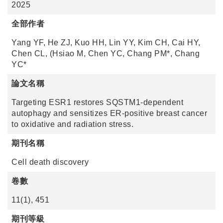
2025
全部作者
Yang YF, He ZJ, Kuo HH, Lin YY, Kim CH, Cai HY,
Chen CL, (Hsiao M, Chen YC, Chang PM*, Chang
YC*
論文名稱
Targeting ESR1 restores SQSTM1-dependent
autophagy and sensitizes ER-positive breast cancer
to oxidative and radiation stress.
期刊名稱
Cell death discovery
卷數
11(1), 451
期刊等級