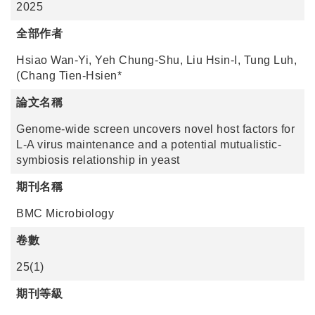
2025
全部作者
Hsiao Wan-Yi, Yeh Chung-Shu, Liu Hsin-I, Tung Luh,
(Chang Tien-Hsien*
論文名稱
Genome-wide screen uncovers novel host factors for
L-A virus maintenance and a potential mutualistic-
symbiosis relationship in yeast
期刊名稱
BMC Microbiology
卷數
25(1)
期刊等級