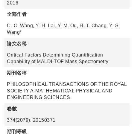
2016
全部作者
C.-C. Wang, Y.-H. Lai, Y.-M. Ou, H.-T. Chang, Y.-S.
Wang*
論文名稱
Critical Factors Determining Quantification
Capability of MALDI-TOF Mass Spectrometry
期刊名稱
PHILOSOPHICAL TRANSACTIONS OF THE ROYAL
SOCIETY A-MATHEMATICAL PHYSICAL AND
ENGINEERING SCIENCES
卷數
374(2079), 20150371
期刊等級