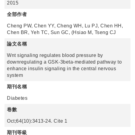
2015
全部作者
Cheng PW, Chen YY, Cheng WH, Lu PJ, Chen HH,
Chen BR, Yeh TC, Sun GC, (Hsiao M, Tseng CJ
論文名稱
Wnt signaling regulates blood pressure by
downregulating a GSK-3beta-mediated pathway to
enhance insulin signaling in the central nervous
system
期刊名稱
Diabetes
卷數
Oct;64(10):3413-24. Cite 1
期刊等級