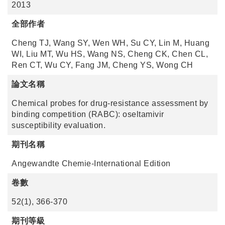
2013
全部作者
Cheng TJ, Wang SY, Wen WH, Su CY, Lin M, Huang
WI, Liu MT, Wu HS, Wang NS, Cheng CK, Chen CL,
Ren CT, Wu CY, Fang JM, Cheng YS, Wong CH
論文名稱
Chemical probes for drug-resistance assessment by
binding competition (RABC): oseltamivir
susceptibility evaluation.
期刊名稱
Angewandte Chemie-International Edition
卷數
52(1), 366-370
期刊等級