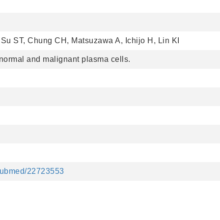
Su ST, Chung CH, Matsuzawa A, Ichijo H, Lin KI
normal and malignant plasma cells.
/pubmed/22723553