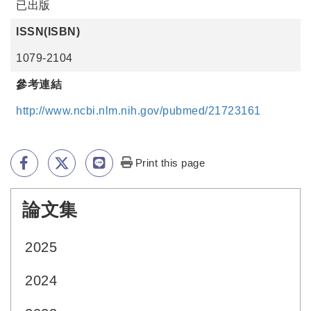
已出版
ISSN(ISBN)
1079-2104
參考連結
http://www.ncbi.nlm.nih.gov/pubmed/21723161
Print this page
論文集
:::
2025
2024