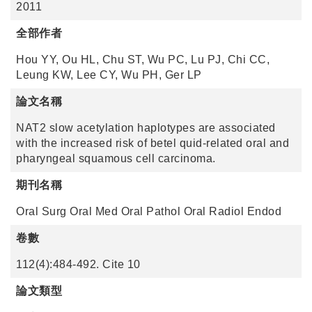
2011
全部作者
Hou YY, Ou HL, Chu ST, Wu PC, Lu PJ, Chi CC,
Leung KW, Lee CY, Wu PH, Ger LP
論文名稱
NAT2 slow acetylation haplotypes are associated
with the increased risk of betel quid-related oral and
pharyngeal squamous cell carcinoma.
期刊名稱
Oral Surg Oral Med Oral Pathol Oral Radiol Endod
卷數
112(4):484-492. Cite 10
論文類型