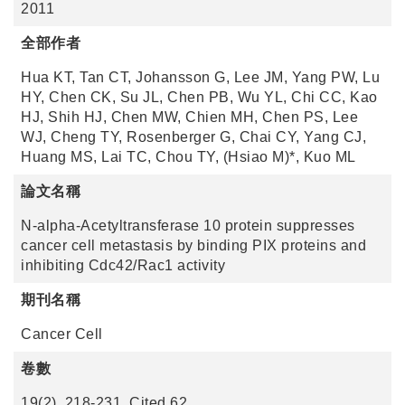
2011
全部作者
Hua KT, Tan CT, Johansson G, Lee JM, Yang PW, Lu
HY, Chen CK, Su JL, Chen PB, Wu YL, Chi CC, Kao
HJ, Shih HJ, Chen MW, Chien MH, Chen PS, Lee
WJ, Cheng TY, Rosenberger G, Chai CY, Yang CJ,
Huang MS, Lai TC, Chou TY, (Hsiao M)*, Kuo ML
論文名稱
N-alpha-Acetyltransferase 10 protein suppresses
cancer cell metastasis by binding PIX proteins and
inhibiting Cdc42/Rac1 activity
期刊名稱
Cancer Cell
卷數
19(2), 218-231. Cited 62