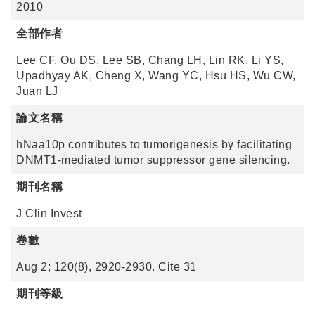
2010
全部作者
Lee CF, Ou DS, Lee SB, Chang LH, Lin RK, Li YS,
Upadhyay AK, Cheng X, Wang YC, Hsu HS, Wu CW,
Juan LJ
論文名稱
hNaa10p contributes to tumorigenesis by facilitating
DNMT1-mediated tumor suppressor gene silencing.
期刊名稱
J Clin Invest
卷數
Aug 2; 120(8), 2920-2930. Cite 31
期刊等級