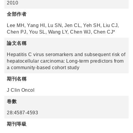
2010
全部作者
Lee MH, Yang HI, Lu SN, Jen CL, Yeh SH, Liu CJ,
Chen PJ, You SL, Wang LY, Chen WJ, Chen CJ*
論文名稱
Hepatitis C virus seromarkers and subsequent risk of
hepatocellular carcinoma: Long-term predictors from
a community-based cohort study
期刊名稱
J Clin Oncol
卷數
28:4587-4593
期刊等級