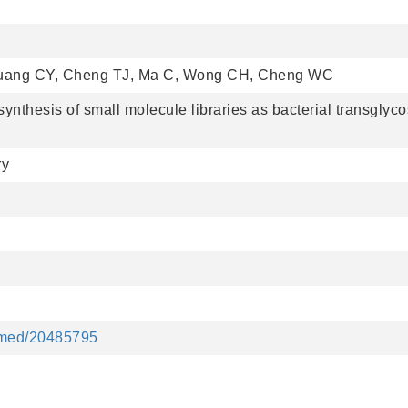
uang CY, Cheng TJ, Ma C, Wong CH, Cheng WC
nthesis of small molecule libraries as bacterial transglyc
ry
ubmed/20485795