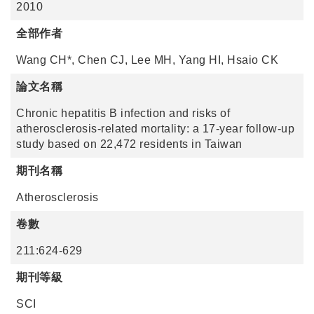
2010
全部作者
Wang CH*, Chen CJ, Lee MH, Yang HI, Hsaio CK
論文名稱
Chronic hepatitis B infection and risks of
atherosclerosis-related mortality: a 17-year follow-up
study based on 22,472 residents in Taiwan
期刊名稱
Atherosclerosis
卷數
211:624-629
期刊等級
SCI