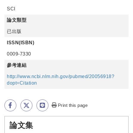
SCI
論文類型
已出版
ISSN(ISBN)
0009-7330
參考連結
http://www.ncbi.nlm.nih.gov/pubmed/20056918?
dopt=Citation
Print this page
論文集
:::