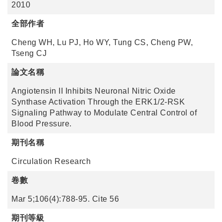
2010
全部作者
Cheng WH, Lu PJ, Ho WY, Tung CS, Cheng PW,
Tseng CJ
論文名稱
Angiotensin II Inhibits Neuronal Nitric Oxide
Synthase Activation Through the ERK1/2-RSK
Signaling Pathway to Modulate Central Control of
Blood Pressure.
期刊名稱
Circulation Research
卷數
Mar 5;106(4):788-95. Cite 56
期刊等級