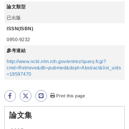
論文類型
已出版
ISSN(ISBN)
0950-9232
參考連結
http://www.ncbi.nlm.nih.gov/entrez/query.fcgi?
cmd=Retrieve&db=pubmed&dopt=Abstract&list_uids
=19597470
Print this page
論文集
:::