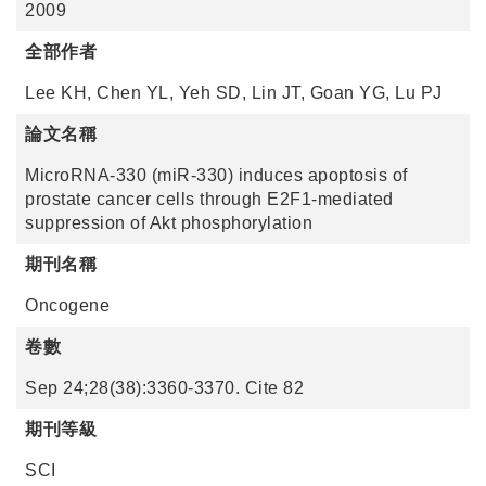
2009
全部作者
Lee KH, Chen YL, Yeh SD, Lin JT, Goan YG, Lu PJ
論文名稱
MicroRNA-330 (miR-330) induces apoptosis of
prostate cancer cells through E2F1-mediated
suppression of Akt phosphorylation
期刊名稱
Oncogene
卷數
Sep 24;28(38):3360-3370. Cite 82
期刊等級
SCI