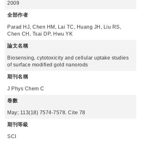
2009
全部作者
Parad HJ, Chen HM, Lai TC, Huang JH, Liu RS,
Chen CH, Tsai DP, Hwu YK
論文名稱
Biosensing, cytotoxicity and cellular uptake studies
of surface modified gold nanorods
期刊名稱
J Phys Chem C
卷數
May; 113(18) 7574-7578. Cite 78
期刊等級
SCI