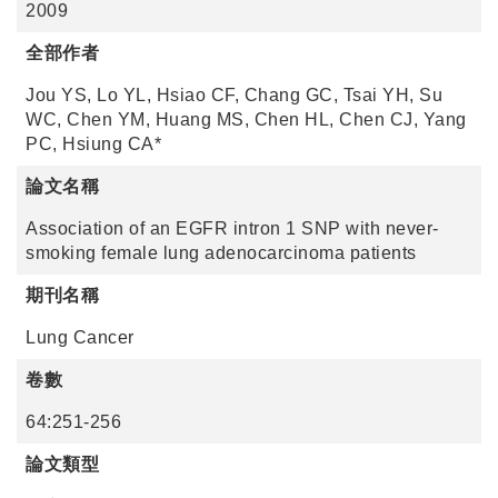
2009
全部作者
Jou YS, Lo YL, Hsiao CF, Chang GC, Tsai YH, Su
WC, Chen YM, Huang MS, Chen HL, Chen CJ, Yang
PC, Hsiung CA*
論文名稱
Association of an EGFR intron 1 SNP with never-
smoking female lung adenocarcinoma patients
期刊名稱
Lung Cancer
卷數
64:251-256
論文類型