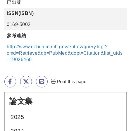
已出版
ISSN(ISBN)
0169-5002
參考連結
http://www.ncbi.nlm.nih.gov/entrez/query.fcgi?
cmd=Retrieve&db=PubMed&dopt=Citation&list_uids
=19026460
Print this page
論文集
:::
2025