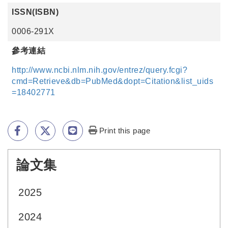
ISSN(ISBN)
0006-291X
參考連結
http://www.ncbi.nlm.nih.gov/entrez/query.fcgi?
cmd=Retrieve&db=PubMed&dopt=Citation&list_uids
=18402771
Print this page
論文集
:::
2025
2024