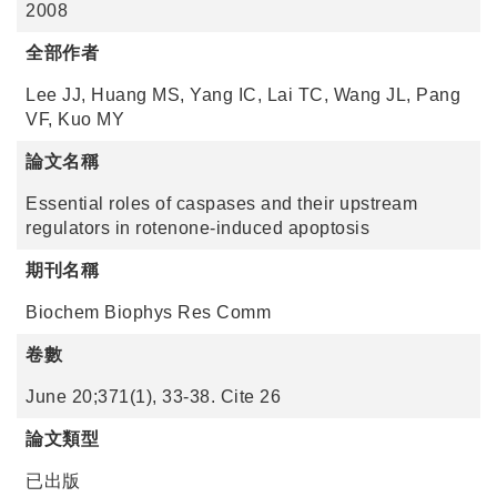
2008
全部作者
Lee JJ, Huang MS, Yang IC, Lai TC, Wang JL, Pang
VF, Kuo MY
論文名稱
Essential roles of caspases and their upstream
regulators in rotenone-induced apoptosis
期刊名稱
Biochem Biophys Res Comm
卷數
June 20;371(1), 33-38. Cite 26
論文類型
已出版