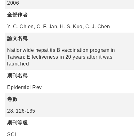
2006
全部作者
Y. C. Chien, C. F. Jan, H. S. Kuo, C. J. Chen
論文名稱
Nationwide hepatitis B vaccination program in
Taiwan: Effectiveness in 20 years after it was
launched
期刊名稱
Epidemiol Rev
卷數
28, 126-135
期刊等級
SCI