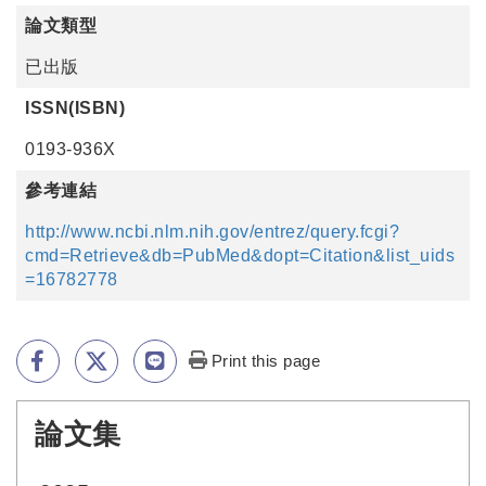
論文類型
已出版
ISSN(ISBN)
0193-936X
參考連結
http://www.ncbi.nlm.nih.gov/entrez/query.fcgi?
cmd=Retrieve&db=PubMed&dopt=Citation&list_uids
=16782778
Print this page
論文集
:::