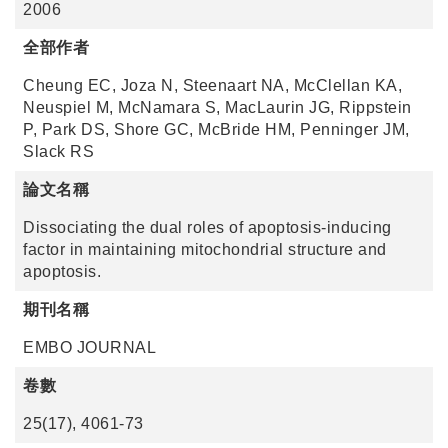
2006
全部作者
Cheung EC, Joza N, Steenaart NA, McClellan KA,
Neuspiel M, McNamara S, MacLaurin JG, Rippstein
P, Park DS, Shore GC, McBride HM, Penninger JM,
Slack RS
論文名稱
Dissociating the dual roles of apoptosis-inducing
factor in maintaining mitochondrial structure and
apoptosis.
期刊名稱
EMBO JOURNAL
卷數
25(17), 4061-73