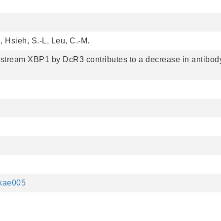
I, Hsieh, S.-L, Leu, C.-M.
tream XBP1 by DcR3 contributes to a decrease in antibod
vkae005