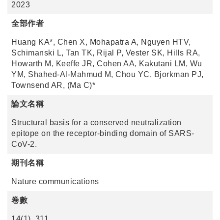
2023
全部作者
Huang KA*, Chen X, Mohapatra A, Nguyen HTV,
Schimanski L, Tan TK, Rijal P, Vester SK, Hills RA,
Howarth M, Keeffe JR, Cohen AA, Kakutani LM, Wu
YM, Shahed-Al-Mahmud M, Chou YC, Bjorkman PJ,
Townsend AR, (Ma C)*
論文名稱
Structural basis for a conserved neutralization
epitope on the receptor-binding domain of SARS-
CoV-2.
期刊名稱
Nature communications
卷數
14(1), 311