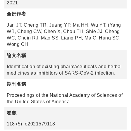
2021
全部作者
Jan JT, Cheng TR, Juang YP, Ma HH, Wu YT, (Yang
WB, Cheng CW, Chen X, Chou TH, Shie JJ, Cheng
WC, Chein RJ, Mao SS, Liang PH, Ma C, Hung SC,
Wong CH
論文名稱
Identification of existing pharmaceuticals and herbal
medicines as inhibitors of SARS-CoV-2 infection.
期刊名稱
Proceedings of the National Academy of Sciences of
the United States of America
卷數
118 (5), e2021579118