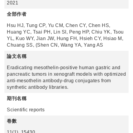
2021
全部作者
Hsu HJ, Tung CP, Yu CM, Chen CY, Chen HS,
Huang YC, Tsai PH, Lin SI, Peng HP, Chiu YK, Tsou
YL, Kuo WY, Jian JW, Hung FH, Hsieh CY, Hsiao M,
Chuang SS, (Shen CN, Wang YA, Yang AS
論文名稱
Eradicating mesothelin-positive human gastric and
pancreatic tumors in xenograft models with optimized
anti-mesothelin antibody-drug conjugates from
synthetic antibody libraries.
期刊名稱
Scientific reports
卷數
11(1), 15430