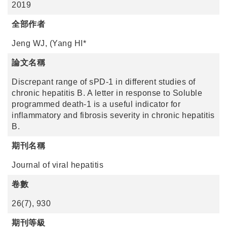
2019
全部作者
Jeng WJ, (Yang HI*
論文名稱
Discrepant range of sPD-1 in different studies of
chronic hepatitis B. A letter in response to Soluble
programmed death-1 is a useful indicator for
inflammatory and fibrosis severity in chronic hepatitis
B.
期刊名稱
Journal of viral hepatitis
卷數
26(7), 930
期刊等級