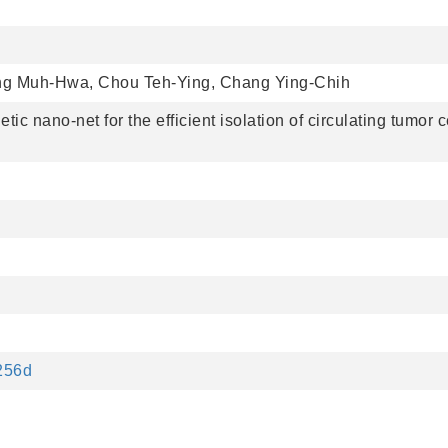
ang Muh-Hwa, Chou Teh-Ying, Chang Ying-Chih
 nano-net for the efficient isolation of circulating tumor ce
6256d