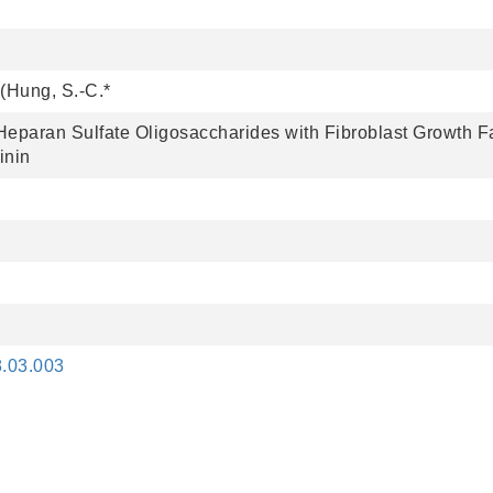
 (Hung, S.-C.*
 Heparan Sulfate Oligosaccharides with Fibroblast Growth F
inin
8.03.003