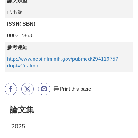
論文類型
已出版
ISSN(ISBN)
0002-7863
參考連結
http://www.ncbi.nlm.nih.gov/pubmed/29411975?
dopt=Citation
Print this page
論文集
:::
2025