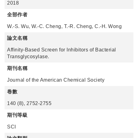
2018
全部作者
W.-S. Wu, W.-C. Cheng, T.-R. Cheng, C.-H. Wong
論文名稱
Affinity-Based Screen for Inhibitors of Bacterial
Transglycosylase.
期刊名稱
Journal of the American Chemical Society
卷數
140 (8), 2752-2755
期刊等級
SCI