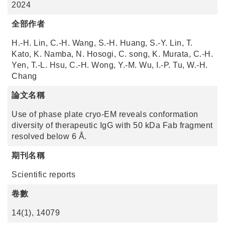
2024
全部作者
H.-H. Lin, C.-H. Wang, S.-H. Huang, S.-Y. Lin, T.
Kato, K. Namba, N. Hosogi, C. song, K. Murata, C.-H.
Yen, T.-L. Hsu, C.-H. Wong, Y.-M. Wu, I.-P. Tu, W.-H.
Chang
論文名稱
Use of phase plate cryo-EM reveals conformation
diversity of therapeutic IgG with 50 kDa Fab fragment
resolved below 6 Å.
期刊名稱
Scientific reports
卷數
14(1), 14079