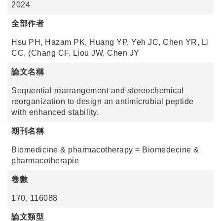
2024
全部作者
Hsu PH, Hazam PK, Huang YP, Yeh JC, Chen YR, Li
CC, (Chang CF, Liou JW, Chen JY
論文名稱
Sequential rearrangement and stereochemical
reorganization to design an antimicrobial peptide
with enhanced stability.
期刊名稱
Biomedicine & pharmacotherapy = Biomedecine &
pharmacotherapie
卷數
170, 116088
論文類型