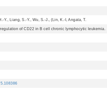
.-Y., Liang, S.-Y., Wu, S.-J., (Lin, K.-I, Angata, T.
l regulation of CD22 in B cell chronic lymphocytic leukemia.
y
025.108386