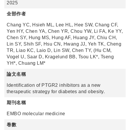
2025
全部作者
Chang YC, Hsieh ML, Lee HL, Hee SW, Chang CF,
Yen HY, Chen YA, Chen YR, Chou YW, Li FA, Ke YY,
Chen SY, Hung MS, Hung AF, Huang JY, Chiu CH,
Lin SY, Shih SF, Hsu CN, Hwang JJ, Yeh TK, Cheng
TR, Liao KC, Laio D, Lin SW, Chen TY, (Hu CM,
Vogel U, Saar D, Kragelund BB, Tsou LK*, Tseng
YH*, Chuang LM*
論文名稱
Identification of PTGR2 inhibitors as a new
therapeutic strategy for diabetes and obesity.
期刊名稱
EMBO molecular medicine
卷數