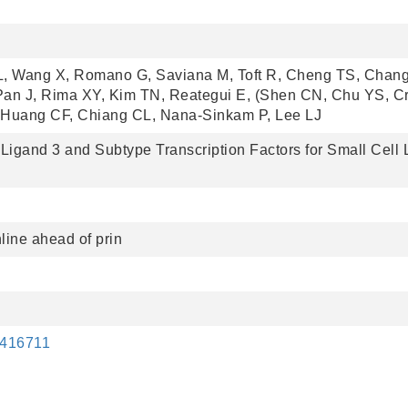
L, Wang X, Romano G, Saviana M, Toft R, Cheng TS, Chang
Pan J, Rima XY, Kim TN, Reategui E, (Shen CN, Chu YS, C
Huang CF, Chiang CL, Nana-Sinkam P, Lee LJ
e Ligand 3 and Subtype Transcription Factors for Small Cell
line ahead of prin
02416711