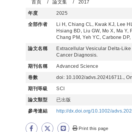
首頁
論文集
2017
年度
2025
全部作者
Li H, Chiang CL, Kwak KJ, Lee H
Hsiang BD, Liu GW, Mo X, Ma Y, 
Chang PM, Yeh YC, Carbone DP, 
論文名稱
Extracellular Vesicular Delta-Lik
Cancer Diagnosis.
期刊名稱
Advanced Science
卷數
doi: 10.1002/advs.202416711., On
期刊等級
SCI
論文類型
已出版
參考連結
http://dx.doi.org/10.1002/advs.2
Print this page