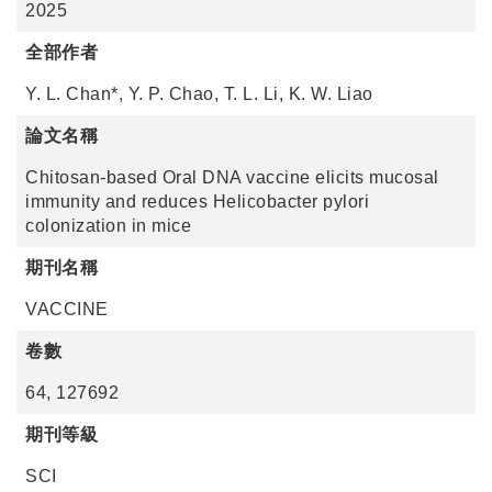
2025
全部作者
Y. L. Chan*, Y. P. Chao, T. L. Li, K. W. Liao
論文名稱
Chitosan-based Oral DNA vaccine elicits mucosal
immunity and reduces Helicobacter pylori
colonization in mice
期刊名稱
VACCINE
卷數
64, 127692
期刊等級
SCI