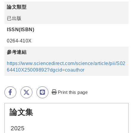
論文類型
已出版
ISSN(ISBN)
0264-410X
參考連結
https://www.sciencedirect.com/science/article/pii/S02
64410X25009892?dgcid=coauthor
Print this page
論文集
:::
2025