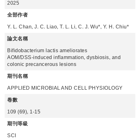
2025
全部作者
Y. L. Chan, J. C. Liao, T. L. Li, C. J. Wu*, Y. H. Chiu*
論文名稱
Bifidobacterium lactis ameliorates
AOM/DSS‑induced inflammation, dysbiosis, and
colonic precancerous lesions
期刊名稱
APPLIED MICROBIAL AND CELL PHYSIOLOGY
卷數
109 (69), 1-15
期刊等級
SCI