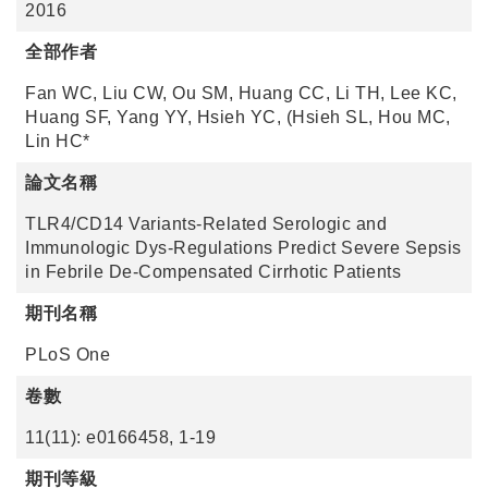
2016
全部作者
Fan WC, Liu CW, Ou SM, Huang CC, Li TH, Lee KC,
Huang SF, Yang YY, Hsieh YC, (Hsieh SL, Hou MC,
Lin HC*
論文名稱
TLR4/CD14 Variants-Related Serologic and
Immunologic Dys-Regulations Predict Severe Sepsis
in Febrile De-Compensated Cirrhotic Patients
期刊名稱
PLoS One
卷數
11(11): e0166458, 1-19
期刊等級