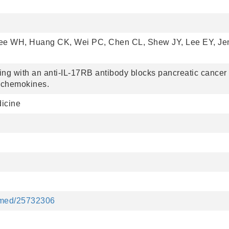
e WH, Huang CK, Wei PC, Chen CL, Shew JY, Lee EY, Je
ing with an anti-IL-17RB antibody blocks pancreatic cancer
e chemokines.
dicine
ubmed/25732306