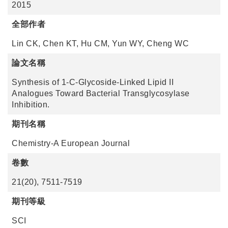
2015
全部作者
Lin CK, Chen KT, Hu CM, Yun WY, Cheng WC
論文名稱
Synthesis of 1-C-Glycoside-Linked Lipid II
Analogues Toward Bacterial Transglycosylase
Inhibition.
期刊名稱
Chemistry-A European Journal
卷數
21(20), 7511-7519
期刊等級
SCI