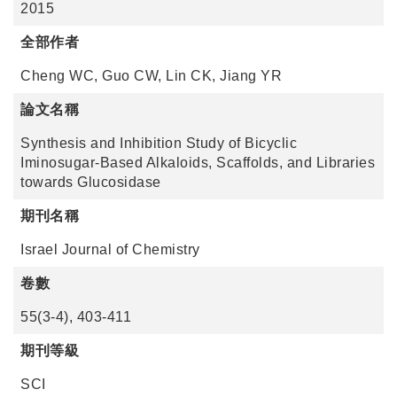
2015
全部作者
Cheng WC, Guo CW, Lin CK, Jiang YR
論文名稱
Synthesis and Inhibition Study of Bicyclic
Iminosugar-​Based Alkaloids, Scaffolds, and Libraries
towards Glucosidase
期刊名稱
Israel Journal of Chemistry
卷數
55(3-4), 403-411
期刊等級
SCI