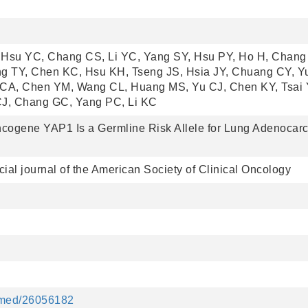
 Hsu YC, Chang CS, Li YC, Yang SY, Hsu PY, Ho H, Chang
ng TY, Chen KC, Hsu KH, Tseng JS, Hsia JY, Chuang CY, Y
 CA, Chen YM, Wang CL, Huang MS, Yu CJ, Chen KY, Tsai
J, Chang GC, Yang PC, Li KC
cogene YAP1 Is a Germline Risk Allele for Lung Adenocar
ficial journal of the American Society of Clinical Oncology
ubmed/26056182