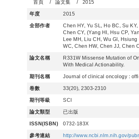
首頁
論文集
2015
年度
2015
全部作者
Chen HY, Yu SL, Ho BC, Su KY,
Chen CY, (Yang HI, Hsu CP, Ya
Lee MH, Liu CH, Wu GI, Hsiung
WC, Chen HW, Chen JJ, Chen C
論文名稱
R331W Missense Mutation of On
With Medical Actionability.
期刊名稱
Journal of clinical oncology : of
卷數
33(20), 2303-2310
期刊等級
SCI
論文類型
已出版
ISSN(ISBN)
0732-183X
參考連結
http://www.ncbi.nlm.nih.gov/p