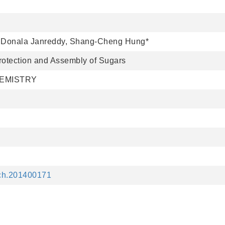
, Donala Janreddy, Shang-Cheng Hung*
rotection and Assembly of Sugars
HEMISTRY
ijch.201400171