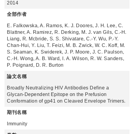
2014
全部作者
E. Falkowska, A. Ramos, K. J. Doores, J. H. Lee, C.
Blattner, A. Ramirez, R. Derking, M. J. van Gils, C.-H.
Liang, R. Mcbride, S. S. Shivatare, C.-Y. Wu, P.-Y.
Chan-Hui, Y. Liu, T. Feizi, M. B. Zwick, W. C. Koff, M.
S. Seaman, K. Swiderek, J. P. Moore, J. C. Paulson,
C.-H. Wong, A. B. Ward, I. A. Wilson, R. W. Sanders,
P. Poignard, D. R. Burton
論文名稱
Broadly Neutralizing HIV Antibodies Define a
Glycan-Dependent Epitope on the Prefusion
Conformation of gp41 on Cleaved Envelope Trimers.
期刊名稱
Immunity