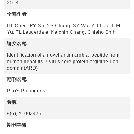
2013
全部作者
HL Chen, PY Su, YS Chang, SY Wu, YD Liao, HM
Yu, TL Lauderdale, Kaichih Chang, Chiaho Shih
論文名稱
Identification of a novel antimicrobial peptide from
human hepatitis B virus core protein arginine-rich
domain(ARD)
期刊名稱
PLoS Pathogens
卷數
9(6), e1003425
期刊等級